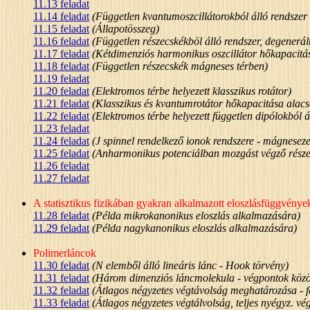
11.13 feladat
11.14 feladat
(Független kvantumoszcillátorokból álló rendszer 
11.15 feladat
(Állapotösszeg)
11.16 feladat
(Független részecskékböl álló rendszer, degenerált
11.17 feladat
(Kétdimenziós harmonikus oszcillátor hőkapacitá
11.18 feladat
(Független részecskék mágneses térben)
11.19 feladat
11.20 feladat
(Elektromos térbe helyezett klasszikus rotátor)
11.21 feladat
(Klasszikus és kvantumrotátor hőkapacitása alac
11.22 feladat
(Elektromos térbe helyezett független dipólokból ál
11.23 feladat
11.24 feladat
(J spinnel rendelkező ionok rendszere - mágnesezet
11.25 feladat
(Anharmonikus potenciálban mozgást végző részec
11.26 feladat
11.27 feladat
A statisztikus fizikában gyakran alkalmazott eloszlásfüggvénye
11.28 feladat
(Példa mikrokanonikus eloszlás alkalmazására)
11.29 feladat
(Példa nagykanonikus eloszlás alkalmazására)
Polimerláncok
11.30 feladat
(N elemből álló lineáris lánc - Hook törvény)
11.31 feladat
(Három dimenziós láncmolekula - végpontok közöt
11.32 feladat
(Átlagos négyzetes végtávolság meghatározása - fe
11.33 feladat
(Átlagos négyzetes végtálvolság, teljes nyégyz. vég