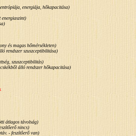
entrópiája, energiája, hőkapacitása)
 energiaszint)
sa)
sony és magas hőmérsékleten)
ló rendszer szuszceptibilitása)
tség, szuszceptibilitás)
skékből álló rendszer hőkapacitása)
k
ti átlagos távolság)
szítőerő nincs)
táv. - feszítőerő van)