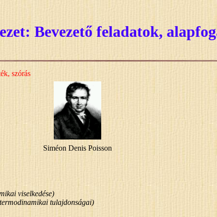
jezet: Bevezető feladatok, alapf
ék, szórás
Siméon Denis Poisson
mikai viselkedése)
 termodinamikai tulajdonságai)