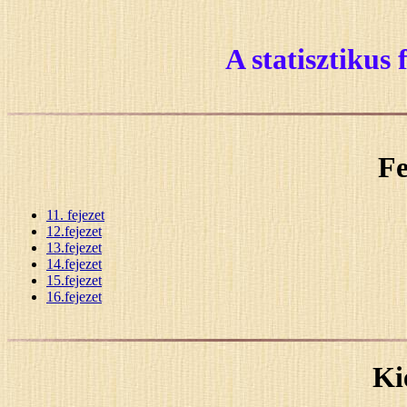
A statisztikus 
Fe
11. fejezet
12.fejezet
13.fejezet
14.fejezet
15.fejezet
16.fejezet
Ki