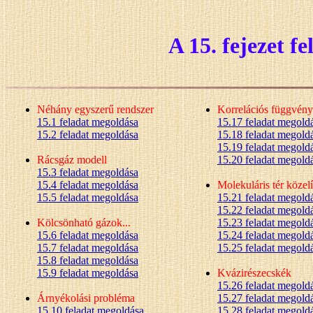
A 15. fejezet 
Néhány egyszerű rendszer
Korrelációs függvény
15.1 feladat megoldása
15.17 feladat megold
15.2 feladat megoldása
15.18 feladat megold
15.19 feladat megold
Rácsgáz modell
15.20 feladat megold
15.3 feladat megoldása
15.4 feladat megoldása
Molekuláris tér közelí
15.5 feladat megoldása
15.21 feladat megold
15.22 feladat megold
Kölcsönható gázok...
15.23 feladat megold
15.6 feladat megoldása
15.24 feladat megold
15.7 feladat megoldása
15.25 feladat megold
15.8 feladat megoldása
15.9 feladat megoldása
Kvázirészecskék
15.26 feladat megold
Árnyékolási probléma
15.27 feladat megold
15.10 feladat megoldása
15.28 feladat megold